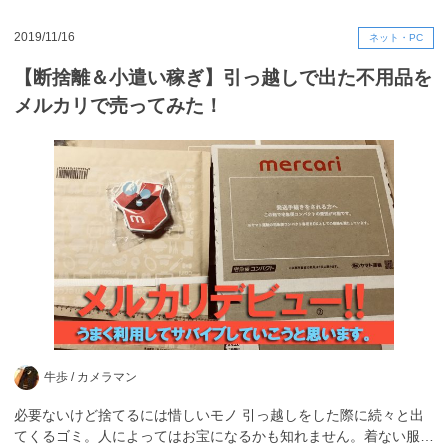
2019/11/16
ネット・PC
【断捨離＆小遣い稼ぎ】引っ越しで出た不用品を
メルカリで売ってみた！
牛歩 /
カメラマン
必要ないけど捨てるには惜しいモノ 引っ越しをした際に続々と出
てくるゴミ。人によってはお宝になるかも知れません。着ない服…