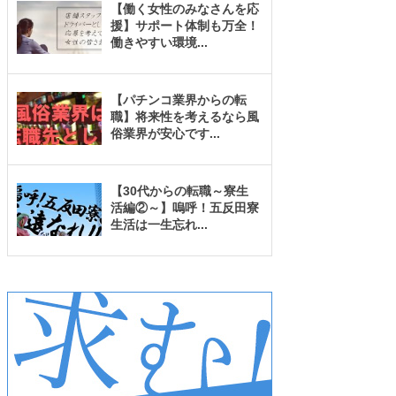
【働く女性のみなさんを応
援】サポート体制も万全！
働きやすい環境
...
【パチンコ業界からの転
職】将来性を考えるなら風
俗業界が安心です
...
【30代からの転職～寮生
活編②～】嗚呼！五反田寮
生活は一生忘れ
...