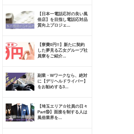
【日本一電話応対の良い風
俗店】を目指し電話応対品
質向上プロジェ
...
【寮費0円!!】新たに契約
した夢見る乙女グループ社
員寮をご紹介
...
副業・Wワークなら、絶対
に【デリヘルドライバー】
をお勧めする3
...
【埼玉エリア☆社員の日々
Part⑲】面接を制する人は
風俗業界を
...