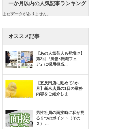
一か月以内の人気記事ランキング
まだデータがありません。
オススメ記事
【あの人気芸人も登壇!?】
第2回『風俗×転職フェ
ア』に採用担当
...
【五反田店に勤めて3か
月】新米店員の1日の業務
内容をご紹介しま
...
男性社員の面接時に私が見
る９つのポイント（その
２）
...