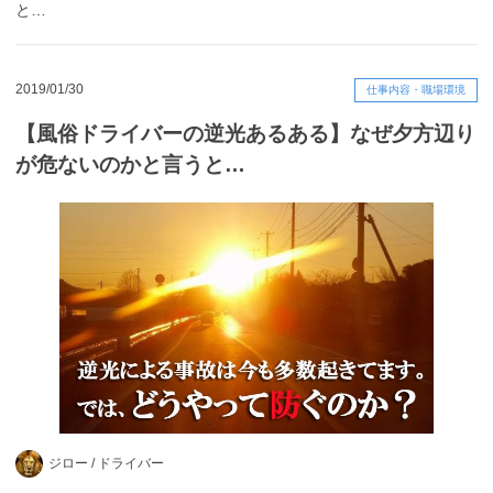
と…
2019/01/30
仕事内容・職場環境
【風俗ドライバーの逆光あるある】なぜ夕方辺り
が危ないのかと言うと…
ジロー /
ドライバー