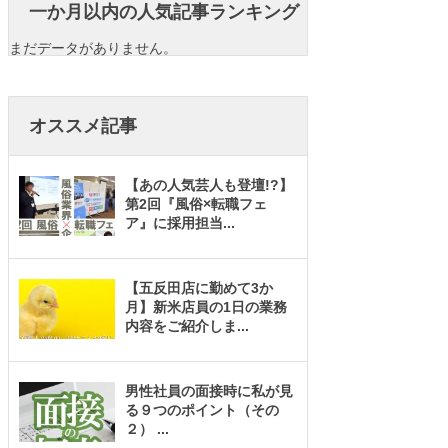
一か月以内の人気記事ランキング
まだデータがありません。
オススメ記事
【あの人気芸人も登壇!?】
第2回『風俗×転職フェ
ア』に採用担当
...
【五反田店に勤めて3か
月】新米店員の1日の業務
内容をご紹介しま
...
男性社員の面接時に私が見
る９つのポイント（その
２）
...