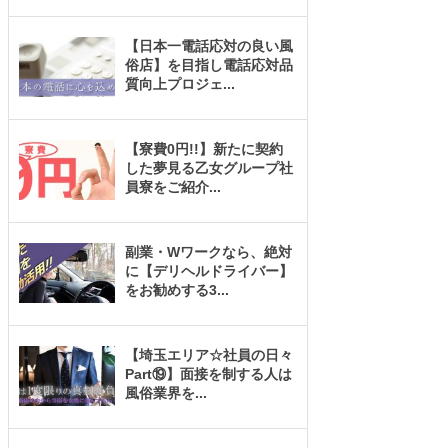
【日本一電話応対の良い風
俗店】を目指し電話応対品
質向上プロジェ
...
【寮費0円!!】新たに契約
した夢見る乙女グループ社
員寮をご紹介
...
副業・Wワークなら、絶対
に【デリヘルドライバー】
をお勧めする3
...
【埼玉エリア☆社員の日々
Part⑲】面接を制する人は
風俗業界を
...