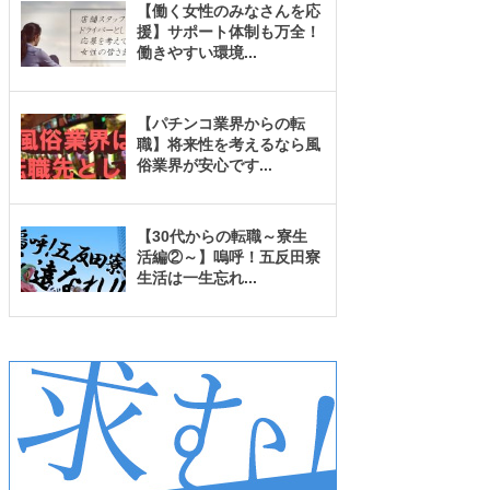
【働く女性のみなさんを応
援】サポート体制も万全！
働きやすい環境
...
【パチンコ業界からの転
職】将来性を考えるなら風
俗業界が安心です
...
【30代からの転職～寮生
活編②～】嗚呼！五反田寮
生活は一生忘れ
...