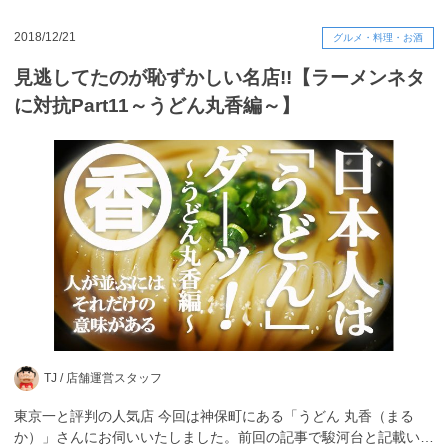
2018/12/21
グルメ・料理・お酒
見逃してたのが恥ずかしい名店!!【ラーメンネタ
に対抗Part11～うどん丸香編～】
TJ /
店舗運営スタッフ
東京一と評判の人気店 今回は神保町にある「うどん 丸香（まる
か）」さんにお伺いいたしました。前回の記事で駿河台と記載い…