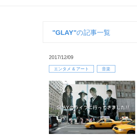
"GLAY"
の記事一覧
2017/12/09
エンタメ & アート
音楽