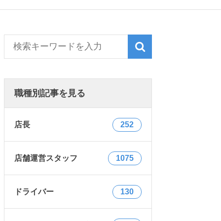
職種別記事を見る
店長
252
店舗運営スタッフ
1075
ドライバー
130