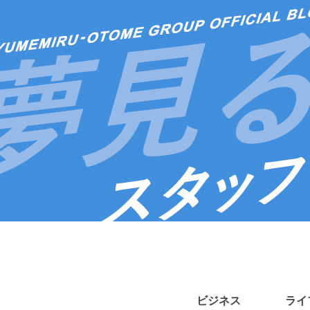
ビジネス
ライ