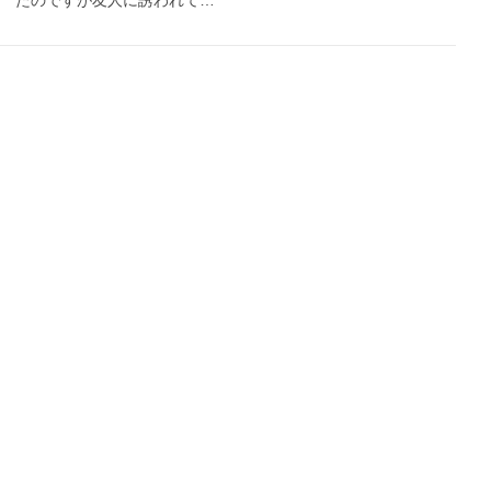
たのですが友人に誘われて…