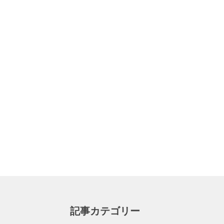
記事カテゴリー