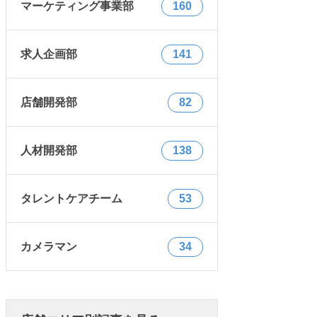
マーケティング事業部
160
求人企画部
141
店舗開発部
82
人材開発部
138
タレントケアチーム
53
カメラマン
34