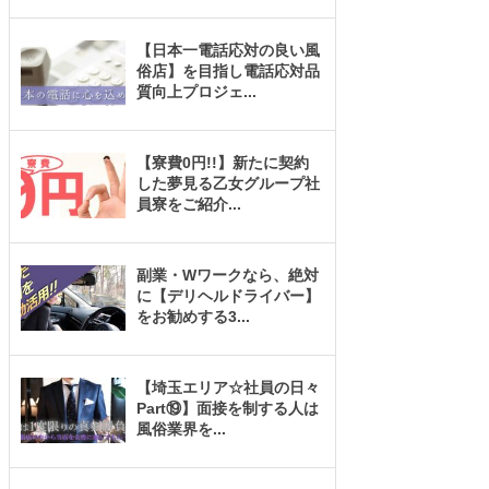
【日本一電話応対の良い風
俗店】を目指し電話応対品
質向上プロジェ
...
【寮費0円!!】新たに契約
した夢見る乙女グループ社
員寮をご紹介
...
副業・Wワークなら、絶対
に【デリヘルドライバー】
をお勧めする3
...
【埼玉エリア☆社員の日々
Part⑲】面接を制する人は
風俗業界を
...