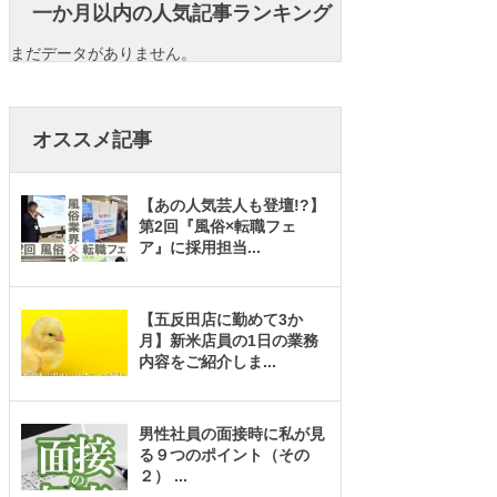
一か月以内の人気記事ランキング
まだデータがありません。
オススメ記事
【あの人気芸人も登壇!?】
第2回『風俗×転職フェ
ア』に採用担当
...
【五反田店に勤めて3か
月】新米店員の1日の業務
内容をご紹介しま
...
男性社員の面接時に私が見
る９つのポイント（その
２）
...