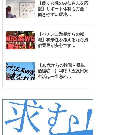
【働く女性のみなさんを応
援】サポート体制も万全！
働きやすい環境
...
【パチンコ業界からの転
職】将来性を考えるなら風
俗業界が安心です
...
【30代からの転職～寮生
活編②～】嗚呼！五反田寮
生活は一生忘れ
...