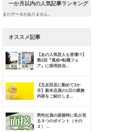
一か月以内の人気記事ランキング
まだデータがありません。
オススメ記事
【あの人気芸人も登壇!?】
第2回『風俗×転職フェ
ア』に採用担当
...
【五反田店に勤めて3か
月】新米店員の1日の業務
内容をご紹介しま
...
男性社員の面接時に私が見
る９つのポイント（その
２）
...