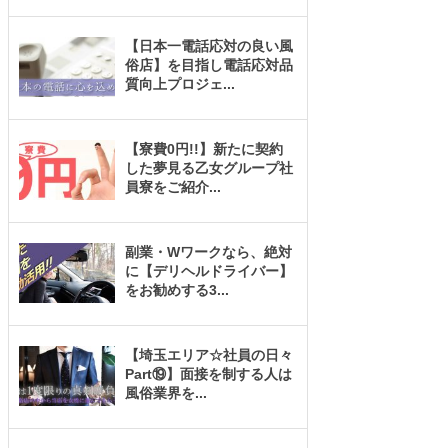
【日本一電話応対の良い風
俗店】を目指し電話応対品
質向上プロジェ
...
【寮費0円!!】新たに契約
した夢見る乙女グループ社
員寮をご紹介
...
副業・Wワークなら、絶対
に【デリヘルドライバー】
をお勧めする3
...
【埼玉エリア☆社員の日々
Part⑲】面接を制する人は
風俗業界を
...