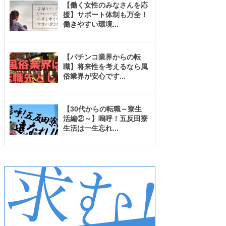
【働く女性のみなさんを応
援】サポート体制も万全！
働きやすい環境
...
【パチンコ業界からの転
職】将来性を考えるなら風
俗業界が安心です
...
【30代からの転職～寮生
活編②～】嗚呼！五反田寮
生活は一生忘れ
...