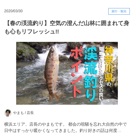
2020/03/30
旅行・観光
【春の渓流釣り】空気の澄んだ山林に囲まれて身
も心もリフレッシュ!!
やまも /
店長
横浜エリア、店長のやまもです。 都会の喧騒を忘れ大自然の中で
日中はすっかり暖かくなってきました。釣り好きの話は何度…