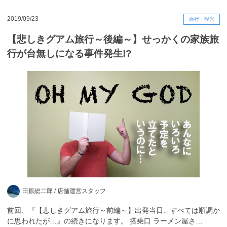
2019/09/23
旅行・観光
【悲しきグアム旅行～後編～】せっかくの家族旅
行が台無しになる事件発生!?
田原総二郎 /
店舗運営スタッフ
前回、『【悲しきグアム旅行～前編～】出発当日、すべては順調か
に思われたが…』の続きになります。 搭乗口 ラーメン屋さ…