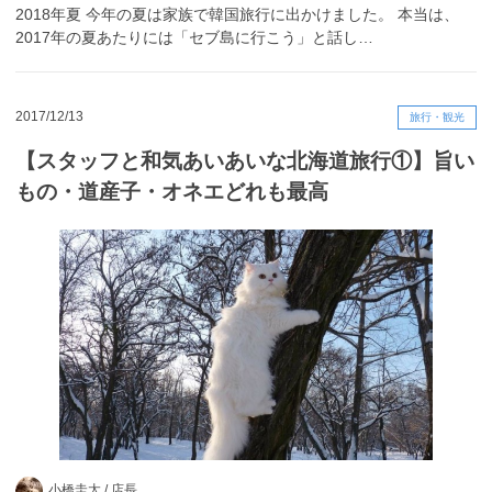
2018年夏 今年の夏は家族で韓国旅行に出かけました。 本当は、
2017年の夏あたりには「セブ島に行こう」と話し…
2017/12/13
旅行・観光
【スタッフと和気あいあいな北海道旅行①】旨い
もの・道産子・オネエどれも最高
小橋圭太 /
店長