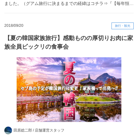
ました。（グアム旅行に決まるまでの経緯はコチラ⇒『【毎年恒…
2018/09/20
旅行・観光
【夏の韓国家族旅行】感動ものの厚切りお肉に家
族全員ビックリの食事会
田原総二郎 /
店舗運営スタッフ