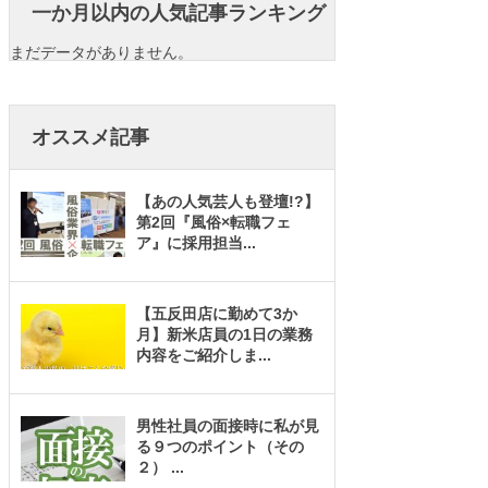
一か月以内の人気記事ランキング
まだデータがありません。
オススメ記事
【あの人気芸人も登壇!?】
第2回『風俗×転職フェ
ア』に採用担当
...
【五反田店に勤めて3か
月】新米店員の1日の業務
内容をご紹介しま
...
男性社員の面接時に私が見
る９つのポイント（その
２）
...