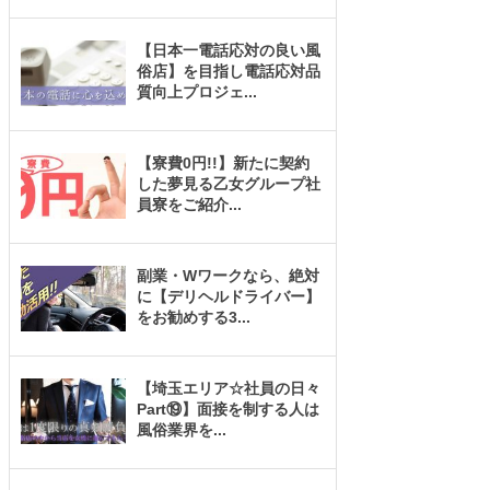
【日本一電話応対の良い風
俗店】を目指し電話応対品
質向上プロジェ
...
【寮費0円!!】新たに契約
した夢見る乙女グループ社
員寮をご紹介
...
副業・Wワークなら、絶対
に【デリヘルドライバー】
をお勧めする3
...
【埼玉エリア☆社員の日々
Part⑲】面接を制する人は
風俗業界を
...