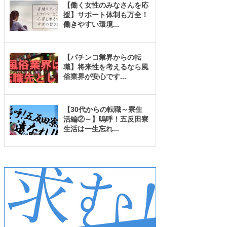
【働く女性のみなさんを応
援】サポート体制も万全！
働きやすい環境
...
【パチンコ業界からの転
職】将来性を考えるなら風
俗業界が安心です
...
【30代からの転職～寮生
活編②～】嗚呼！五反田寮
生活は一生忘れ
...