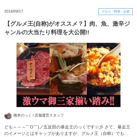
2018/09/17
グルメ・料理・お酒
【グルメ王(自称)がオススメ？】肉、魚、激辛ジ
ャンルの大当たり料理を大公開!!
橋本のっく /
店舗運営スタッフ
ども～～～￣O￣)ノ五反田の暴走王のっくです☆彡 さて、暴走王
のイメージとはギャップがありますが、グルメ王（自称）でも…