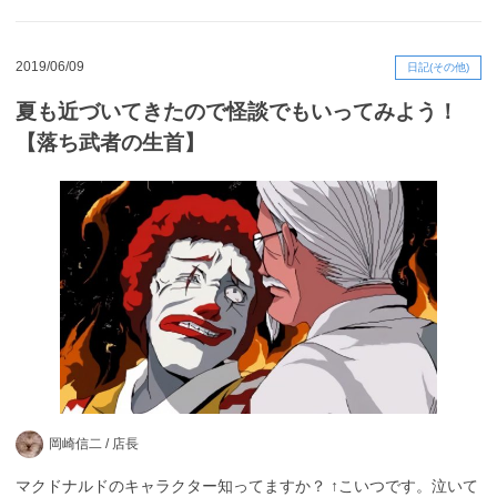
2019/06/09
日記(その他)
夏も近づいてきたので怪談でもいってみよう！
【落ち武者の生首】
岡崎信二 /
店長
マクドナルドのキャラクター知ってますか？ ↑こいつです。泣いて