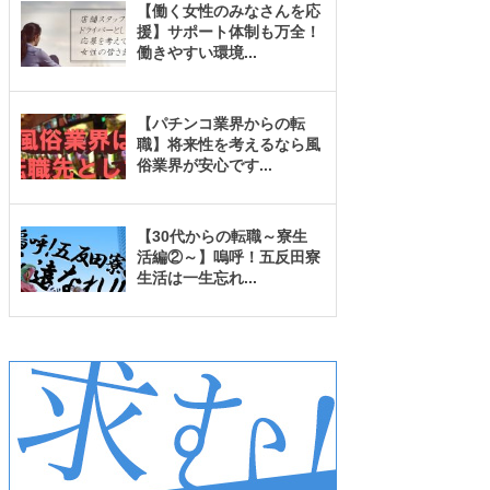
【働く女性のみなさんを応
援】サポート体制も万全！
働きやすい環境
...
【パチンコ業界からの転
職】将来性を考えるなら風
俗業界が安心です
...
【30代からの転職～寮生
活編②～】嗚呼！五反田寮
生活は一生忘れ
...