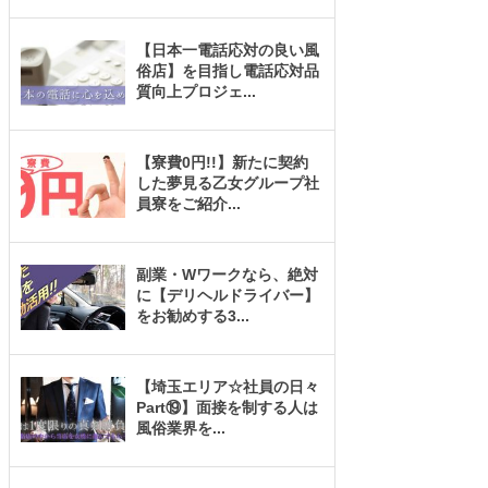
【日本一電話応対の良い風
俗店】を目指し電話応対品
質向上プロジェ
...
【寮費0円!!】新たに契約
した夢見る乙女グループ社
員寮をご紹介
...
副業・Wワークなら、絶対
に【デリヘルドライバー】
をお勧めする3
...
【埼玉エリア☆社員の日々
Part⑲】面接を制する人は
風俗業界を
...