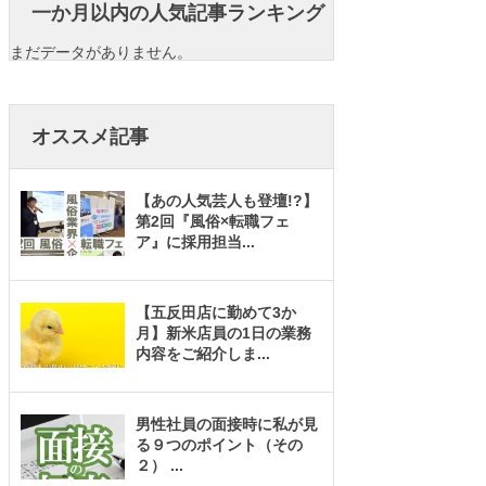
一か月以内の人気記事ランキング
まだデータがありません。
オススメ記事
【あの人気芸人も登壇!?】
第2回『風俗×転職フェ
ア』に採用担当
...
【五反田店に勤めて3か
月】新米店員の1日の業務
内容をご紹介しま
...
男性社員の面接時に私が見
る９つのポイント（その
２）
...