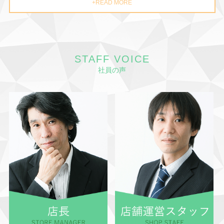
+READ MORE
STAFF VOICE
社員の声