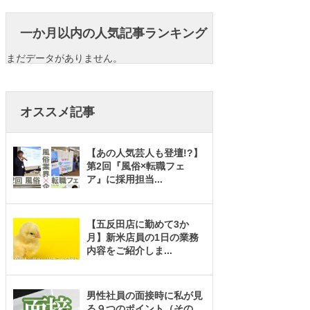
一か月以内の人気記事ランキング
まだデータがありません。
オススメ記事
【あの人気芸人も登壇!?】
第2回『風俗×転職フェ
ア』に採用担当
...
【五反田店に勤めて3か
月】新米店員の1日の業務
内容をご紹介しま
...
男性社員の面接時に私が見
る９つのポイント（その