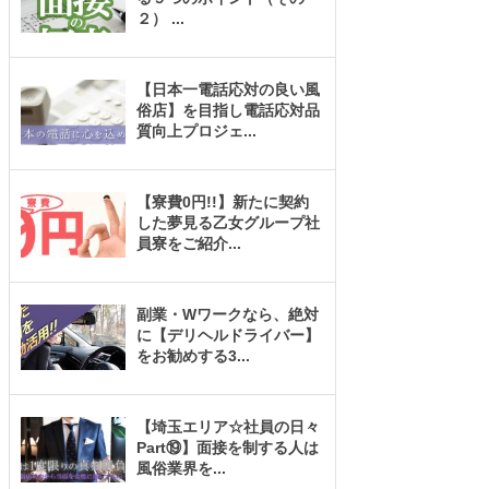
２）
...
【日本一電話応対の良い風
俗店】を目指し電話応対品
質向上プロジェ
...
【寮費0円!!】新たに契約
した夢見る乙女グループ社
員寮をご紹介
...
副業・Wワークなら、絶対
に【デリヘルドライバー】
をお勧めする3
...
【埼玉エリア☆社員の日々
Part⑲】面接を制する人は
風俗業界を
...