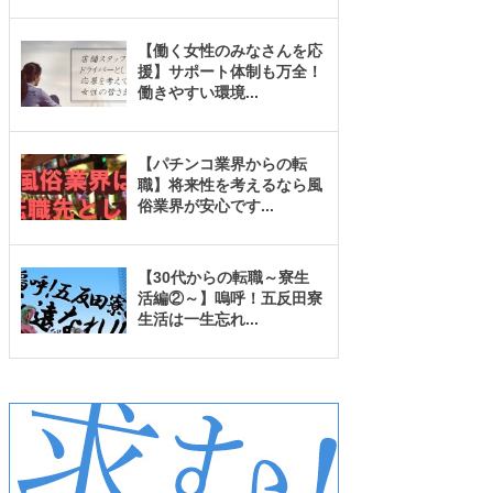
【働く女性のみなさんを応
援】サポート体制も万全！
働きやすい環境
...
【パチンコ業界からの転
職】将来性を考えるなら風
俗業界が安心です
...
【30代からの転職～寮生
活編②～】嗚呼！五反田寮
生活は一生忘れ
...